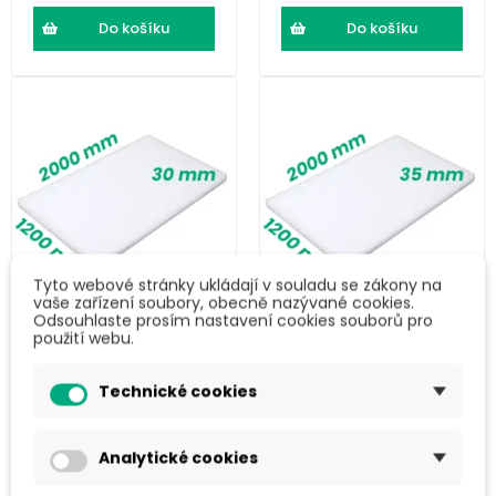
Do košíku
Do košíku
Tyto webové stránky ukládají v souladu se zákony na
vaše zařízení soubory, obecně nazývané cookies.
Odsouhlaste prosím nastavení cookies souborů pro
LDPE pěna (2000
LDPE pěna (2000
použití webu.
× 1200 × 30) mm
× 1200 × 35) mm
Technické cookies
466 Kč
543 Kč
563,49 Kč s DPH
657,03 Kč s DPH
Analytické cookies