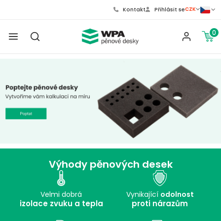
CZK
Kontakt
Přihlásit se
0
Výhody pěnových desek
Velmi dobrá
Vynikající
odolnost
izolace zvuku a tepla
proti nárazům