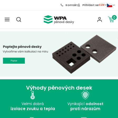
CZK
Kontakt
Přihlásit se
0
Výhody pěnových desek
Velmi dobrá
Vynikající
odolnost
izolace zvuku a tepla
proti nárazům