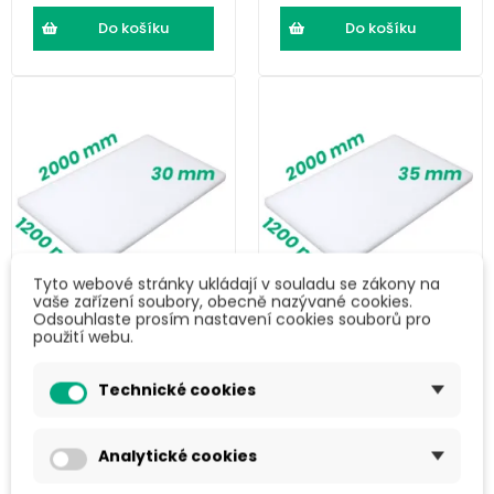
Do košíku
Do košíku
Tyto webové stránky ukládají v souladu se zákony na
vaše zařízení soubory, obecně nazývané cookies.
Odsouhlaste prosím nastavení cookies souborů pro
LDPE pěna (2000
LDPE pěna (2000
použití webu.
× 1200 × 30) mm
× 1200 × 35) mm
Technické cookies
466 Kč
543 Kč
563,49 Kč s DPH
657,03 Kč s DPH
Analytické cookies