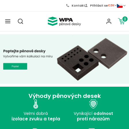
CZK
Kontakt
Přihlásit se
0
Výhody pěnových desek
Velmi dobrá
Vynikající
odolnost
izolace zvuku a tepla
proti nárazům