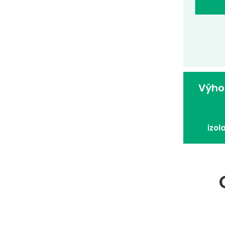
Výho
izol