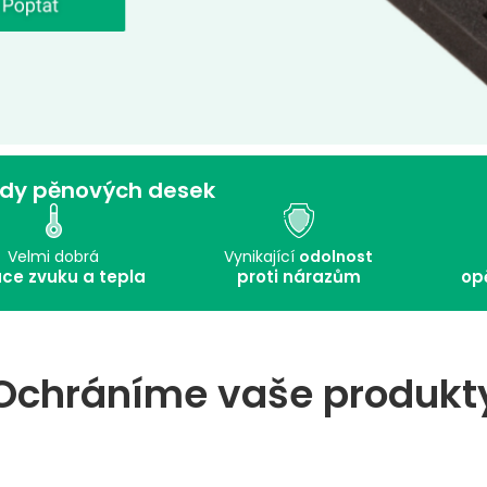
dy pěnových desek
Velmi dobrá
Vynikající
odolnost
ace zvuku a tepla
proti nárazům
op
Ochráníme vaše produkt