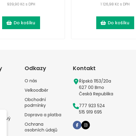
939,90 Kč s DPH
1 126,98 Kč s DPH
Do košíku
Do košíku
y
Odkazy
Kontakt
O nás
Řípská 1153/20a
627 00 Brno
Velkoodběr
Česká Republika
Obchodní
podmínky
777 923 524
515 919 695
Doprava a platba
alový
Ochrana
osobních údajů