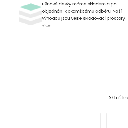
Pěnové desky máme skladem a po
objednání k okamžitému odběru. Naší
výhodou jsou velké skladovací prostory.
Neomezujeme odběr vysokým počtem
více
kusů, u nás je možné odběr už od
jednoho kusu za příznivé ceny.
Aktuálně