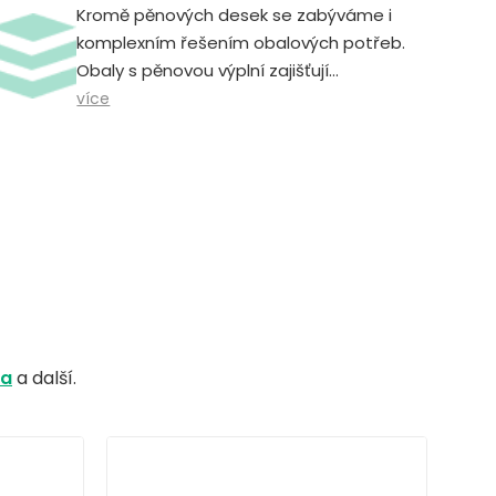
Kromě pěnových desek se zabýváme i
komplexním řešením obalových potřeb.
Obaly s pěnovou výplní zajišťují
bezpečnou a spolehlivou přepravu,
více
skladování a manipulaci.
na
a další.