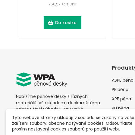
750,57 Kč s DPH
Do košíku
Produkt
ASPE pěna
PE pěna
Nabízíme pěnové desky z různých
XPE pěna
materiálů. Vše skladem a k okamžitému
PU pěna
odběru. Naší výhodou jsou velké
skladovací prostory. Neomezujeme
Tyto webové stránky ukládají v souladu se zákony na vaše
Ostatní ob
odběr vysokým počtem kusů, u nás je
zařízení soubory, obecně nazývané cookies. Odsouhlaste
materiál
možné
odběr už od jednoho kusu
za
prosím nastavení cookies souborů pro použití webu.
AKCE
skvělé ceny.