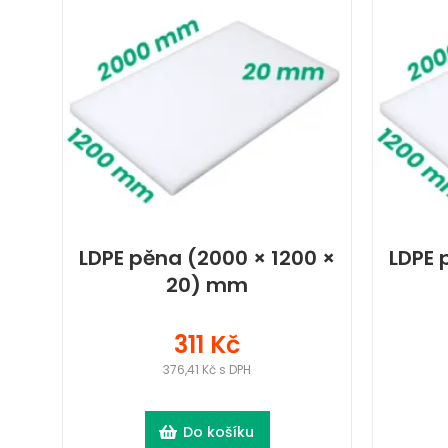
LDPE pěna (2000 × 1200 ×
LDPE 
20) mm
311 Kč
376,41 Kč s DPH
Do košíku