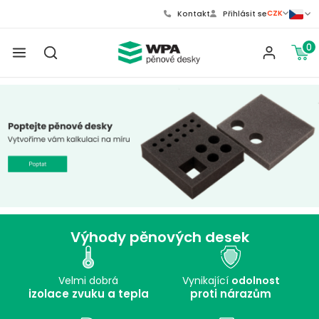
CZK
Kontakt
Přihlásit se
0
Výhody pěnových desek
Velmi dobrá
Vynikající
odolnost
izolace zvuku a tepla
proti nárazům