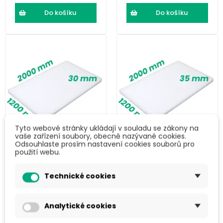
Do košíku
Do košíku
Tyto webové stránky ukládají v souladu se zákony na
vaše zařízení soubory, obecně nazývané cookies.
Odsouhlaste prosím nastavení cookies souborů pro
LDPE pěna (2000
LDPE pěna (2000
použití webu.
× 1200 × 30) mm
× 1200 × 35) mm
Technické cookies
466 Kč
543 Kč
563,49 Kč s DPH
657,03 Kč s DPH
Analytické cookies