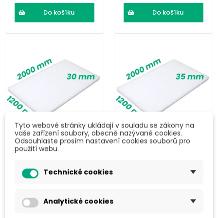
Do košíku
Do košíku
Tyto webové stránky ukládají v souladu se zákony na
vaše zařízení soubory, obecně nazývané cookies.
Odsouhlaste prosím nastavení cookies souborů pro
LDPE pěna (2000
LDPE pěna (2000
použití webu.
× 1200 × 30) mm
× 1200 × 35) mm
Technické cookies
466 Kč
543 Kč
563,49 Kč s DPH
657,03 Kč s DPH
Analytické cookies