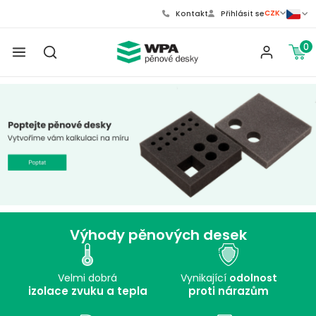
CZK
Kontakt
Přihlásit se
0
Výhody pěnových desek
Velmi dobrá
Vynikající
odolnost
izolace zvuku a tepla
proti nárazům