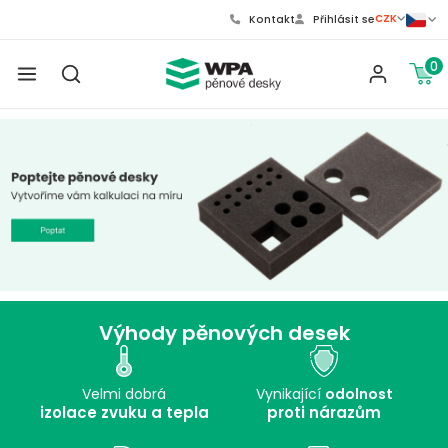
CZK
Kontakt
Přihlásit se
0
Výhody pěnových desek
Velmi dobrá
Vynikající
odolnost
izolace zvuku a tepla
proti nárazům