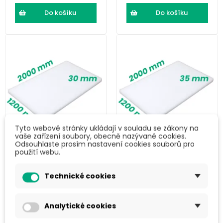
Do košíku
Do košíku
Tyto webové stránky ukládají v souladu se zákony na
vaše zařízení soubory, obecně nazývané cookies.
Odsouhlaste prosím nastavení cookies souborů pro
LDPE pěna (2000
LDPE pěna (2000
použití webu.
× 1200 × 30) mm
× 1200 × 35) mm
Technické cookies
466 Kč
543 Kč
563,49 Kč s DPH
657,03 Kč s DPH
Analytické cookies