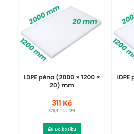
LDPE pěna (2000 × 1200 ×
LDPE 
20) mm
311 Kč
376,41 Kč s DPH
Do košíku