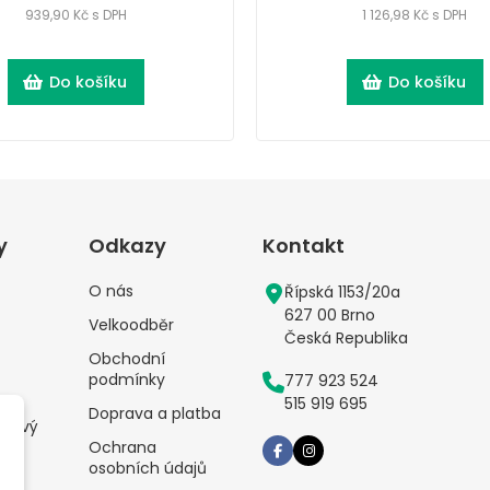
939,90 Kč s DPH
1 126,98 Kč s DPH
Do košíku
Do košíku
y
Odkazy
Kontakt
O nás
Řípská 1153/20a
627 00 Brno
Velkoodběr
Česká Republika
Obchodní
podmínky
777 923 524
515 919 695
Doprava a platba
alový
Ochrana
osobních údajů