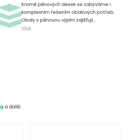
Kromě pěnových desek se zabýváme i
komplexním řešením obalových potřeb.
Obaly s pěnovou výplní zajišťují
bezpečnou a spolehlivou přepravu,
více
skladování a manipulaci.
na
a další.