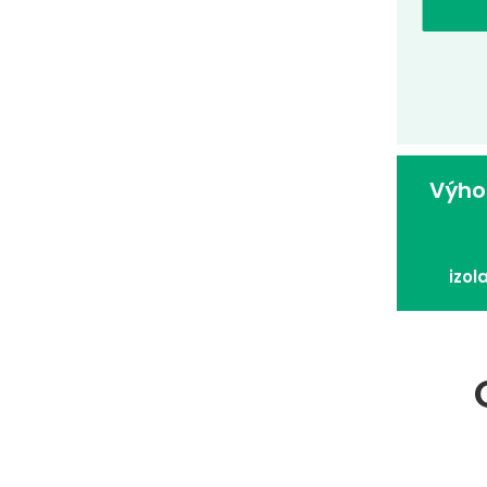
Výho
izol