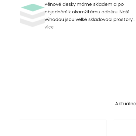
Pěnové desky máme skladem a po
objednání k okamžitému odběru. Naší
výhodou jsou velké skladovací prostory.
Neomezujeme odběr vysokým počtem
více
kusů, u nás je možné odběr už od
jednoho kusu za příznivé ceny.
Aktuálně