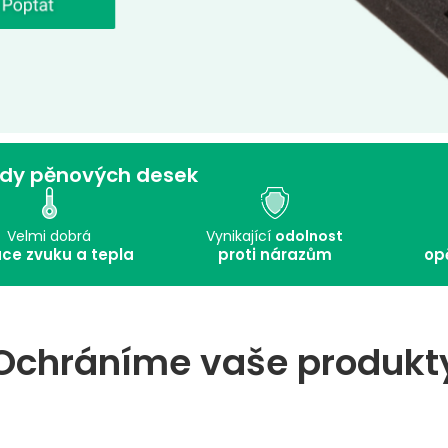
dy pěnových desek
Velmi dobrá
Vynikající
odolnost
ace zvuku a tepla
proti nárazům
op
Ochráníme vaše produkt