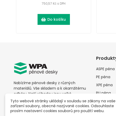
750,57 Kč s DPH
Do košíku
Produkt
ASPE pěna
PE pěna
Nabízíme pěnové desky z různých
XPE pěna
materiálů. Vše skladem a k okamžitému
PU pěna
odběru. Naší výhodou jsou velké
skladovací prostory. Neomezujeme
Tyto webové stránky ukládají v souladu se zákony na vaše
Ostatní ob
odběr vysokým počtem kusů, u nás je
zařízení soubory, obecně nazývané cookies. Odsouhlaste
materiál
možné
odběr už od jednoho kusu
za
prosím nastavení cookies souborů pro použití webu.
AKCE
skvělé ceny.